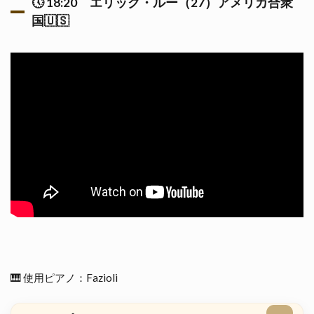
🕔
18:20
エリック・ルー（27）アメリカ合衆
国🇺🇸
🎹 使用ピアノ：Fazioli