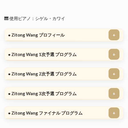
（25）
ポーラ
ンド
🎹 使用ピアノ：シゲル・カワイ
🇵🇱
2.2.1
Piotr
● Zitong Wang プロフィール
Alexewicz（ポ
ーランド）演
奏レポート
● Zitong Wang 1次予選 プログラム
2.3
🕔
19:25
● Zitong Wang 2次予選 プログラム
ケヴィ
ン・チ
ェン
（20）
● Zitong Wang 3次予選 プログラム
カナダ
🇨🇦
2.3.1
● Zitong Wang ファイナル プログラム
Kevin
Chen（カ
ナダ）演