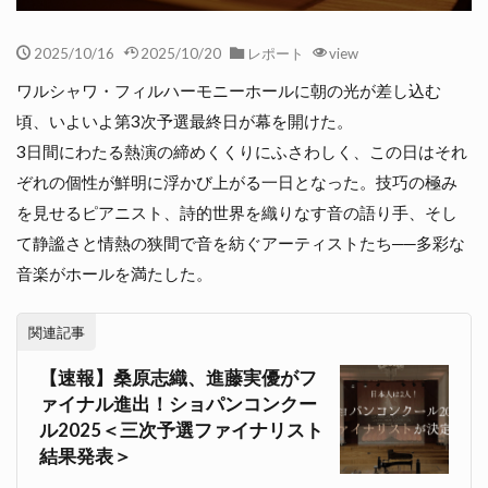
2025/10/16
2025/10/20
レポート
view
ワルシャワ・フィルハーモニーホールに朝の光が差し込む
頃、いよいよ第3次予選最終日が幕を開けた。
3日間にわたる熱演の締めくくりにふさわしく、この日はそれ
ぞれの個性が鮮明に浮かび上がる一日となった。技巧の極み
を見せるピアニスト、詩的世界を織りなす音の語り手、そし
て静謐さと情熱の狭間で音を紡ぐアーティストたち──多彩な
音楽がホールを満たした。
関連記事
【速報】桑原志織、進藤実優がフ
ァイナル進出！ショパンコンクー
ル2025＜三次予選ファイナリスト
結果発表＞