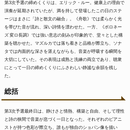
第3次予選の締めくくりは、エリック・ルー。健康上の理由で
演奏が延期されていたが、満を持して登場したこの日のステ
ージはまさに「詩と散文の融合」。《舟歌》では柔らかく光
を帯びた音が流れ、深い詩情を漂わせた。一方、《ポロネー
ズ 変ロ長調》では強い意志の刻みが印象的で、堂々とした構
築を聴かせた。マズルカでは落ち着きと品格が際立ち、ソナ
タでは内面的な深さを湛えながらも、音楽が呼吸する瞬間を
大切にしていた。その表現は成熟と洗練の両立であり、聴衆
にとって一日の締めくくりにふさわしい静謐な余韻を残し
た。
総括
第3次予選最終日は、静けさと情熱、構築と自由、そして理性
と詩の狭間で音楽が息づく一日となった。それぞれのピアニ
ストが持つ色彩が際立ち、誰もが独自のショパン像を描い