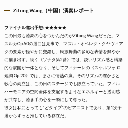
奏レポー
Zitong Wang（中国）演奏レポート
ト
2.3.2
🕔
ファイナル進出予想: ★★★★★
20:20
この日最も聴衆の心をつかんだのがZitong Wangだった。マ
エリッ
ク・ル
ズルカOp.50の選曲は見事で、マズル・オベレク・クヤヴィア
ー
クの要素が軽やかに交錯し、民族舞曲の多彩な表情を鮮やか
（27）
アメリ
に描き出す。続く《ソナタ第2番》では、鋭いリズム感と構築
カ合衆
的な展開が一体となり、そしてフィナーレの《スケルツォ ロ
国🇺🇸
短調 Op.20》では、まさに情熱の嵐。そのリズムの確かさと
2.3.3
歌心の両立は、この日のステージでも際立っていた。フィル
Eric
Lu（ア
ハーモニアの空間全体を支配するようなエネルギーと透明感
メリ
が共存し、聴き手の心を一瞬にして奪った。
カ）演
奏レポ
彼女は私にとっても“どタイプ”のピアニストであり、第1次予
ート
選からずっと推している存在だ。
3