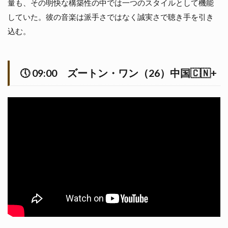
量も、その明快な構築性の中では一つのスタイルとして機能
🕔
17:00
していた。彼の音楽は派手さではなく誠実さで聴き手を引き
ウィリ
込む。
アム・
ヤン
（24）
アメリ
🕔
09:00
ズートン・ワン（26）中国🇨🇳+
カ🇺🇸
2.1.1
William
Yang（ア
メリカ）
演奏レポ
ート
2.2
🕔
18:00
ピオト
ル・ア
レクシ
ェヴィ
チ