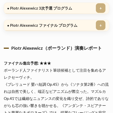
● Piotr Alexewicz 3次予選 プログラム
● Piotr Alexewicz ファイナル プログラム
Piotr Alexewicz（ポーランド）演奏レポート
ファイナル進出予想: ★★★
ポーランド人ファイナリスト筆頭候補として注目を集めるア
レクセーヴィチ。
《プレリュード 嬰ハ短調 Op.45》から《ソナタ第2番》への流
れは自然で美しく、端正なピアニズムが際立った。マズルカ
Op.41では繊細なニュアンスの変化を織り交ぜ、詩的でありな
がらも芯の強い響きを聴かせる。《アンダンテ・スピアナー
トと華麗なるポロネーズ》では、端麗なフレージングと安定