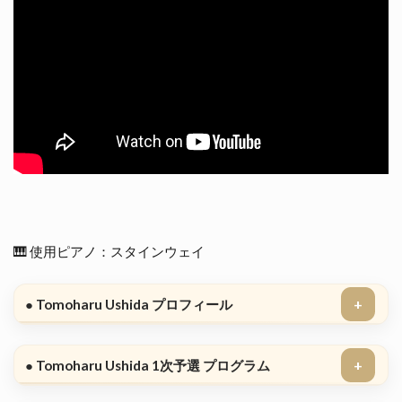
🇯🇵
1.1.1
Tomoharu
Ushida（日
本）演奏レ
ポート
1.2
🕔
11:00
ズート
ン・ワ
ン
（26）
🎹 使用ピアノ：スタインウェイ
中国
🇨🇳+
● Tomoharu Ushida プロフィール
1.2.1
Zitong
Wang（中
国）演奏
● Tomoharu Ushida 1次予選 プログラム
レポート