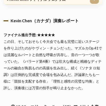
Kevin Chen（カナダ）演奏レポート
ファイナル進出予想: ★★★★★
この日、そしておそらく今大会でも最も完璧に近いステージ
を作り上げたのがケヴィン・チェンだった。マズルカOp.41で
は流麗なルバートと自然な呼吸が共存し、音の一つ一つが歌
っていた。《バラード第4番》では壮大な構成と精緻なディテ
ールの融合が鳥肌ものの高揚を生み出し、続く《ソナタ ロ短
調》は圧倒的な完成度で会場を包み込んだ。評論家たちも一
様に「競技を支配する存在」「理性と感性の完璧な均衡」と
評し、演奏後には万雷の拍手が鳴り止まなかった。