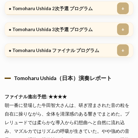
1.3
● Tomoharu Ushida 2次予選 プログラム
🕔
12:25
イーフ
ァン・
● Tomoharu Ushida 3次予選 プログラム
ウー
（16）
中国
🇨🇳
● Tomoharu Ushida ファイナル プログラム
1.3.1
Yifan
Wu（中
Tomoharu Ushida（日本）演奏レポート
国）演
奏レポ
ート
ファイナル進出予想: ★★★★
2
■
朝一番に登場した牛田智大さんは、研ぎ澄まされた音の粒を
10月
16日
自在に操りながら、全体を清潔感のある響きでまとめた。プ
（木）
レリュードでは柔らかな導入から幻想曲へと自然に流れ込
夜の部
み、マズルカではリズムの呼吸が生きていた。やや強めの音
2.1