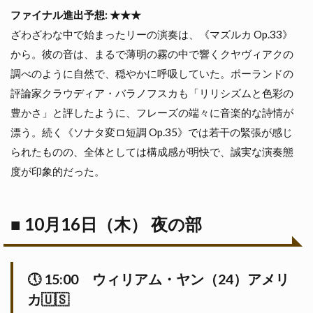
ファイナル進出予想: ★★★
ざわざわな中で始まったリーの演奏は、《マズルカ Op.33》
から。彼の音は、まるで薄明の霧の中で響くクヤヴィアクの
調べのように自然で、穏やかに呼吸していた。ポーランドの
評論家クラウディア・バラノフスカも「リリシズムと色彩の
豊かさ」と評したように、フレーズの端々に音楽的な詩情が
漂う。続く《ソナタ変ロ短調 Op.35》では若干の緊張が感じ
られたものの、全体としては構成感が明快で、誠実な演奏態
度が印象的だった。
■ 10月16日（木） 夜の部
🕔
15:00
ウィリアム・ヤン（24）アメリ
カ🇺🇸