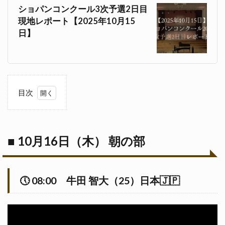
ショパンコンクール3次予選2日目
現地レポート【2025年10月15
日】
目次
1
■
10月
16日
（木）
■ 10月16日（木） 朝の部
朝の部
1.1
🕔
🕔
08:00
牛田 智大（25）日本🇯🇵
10:00
牛田 智
大
（25）
日本