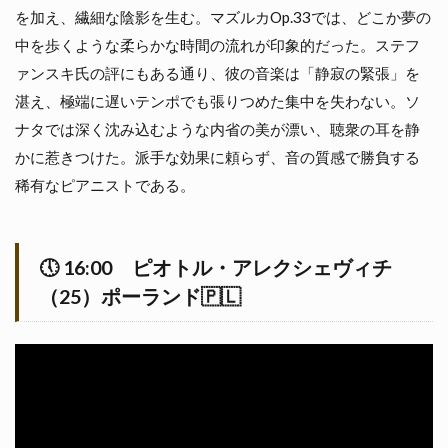
を加え、繊細な陰影を生む。マズルカOp.33では、どこか夢の
中を歩くような柔らかな時間の流れが印象的だった。ステフ
ァンスキ氏の評にもある通り、彼の音楽は「静寂の緊張」を
湛え、極端に遅いテンポでも張りつめた集中を失わない。ソ
ナタでは深く沈み込むような内省の美が漂い、聴衆の耳を静
かに惹きつけた。派手な効果に頼らず、音の質感で勝負する
稀有なピアニストである。
🕔
16:00
ピオトル・アレクシェヴィチ
（25）ポーランド🇵🇱