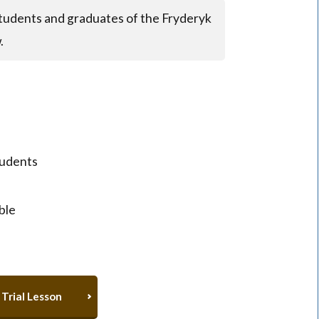
students and graduates of the Fryderyk
.
tudents
ble
Trial Lesson