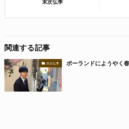
末次弘季
関連する記事
ポーランドにようやく
末次弘季