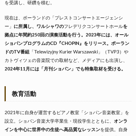
を受講し、研鑽を積む。
現在は、ポーランドの「プレストコンサートエージェンシ
ー」
に所属し、ワルシャワの
フレデリクコンサートホール
を
拠点に年間約250回の演奏活動を行う。2023年には、オール
ショパンプログラムのCD『CHOPIN』をリリース。ポーラン
ドのTV番組
「Telewizyjny Kurier Warszawski」（TVP3）や
カトヴィツェの音楽院での取材など、メディアにも出演し、
2024年11月には「月刊ショパン」でも特集取材を受ける。
教育活動
2021年に自身が運営するピアノ教室「ショパン音楽教室」を
設立。ショパン音楽大学卒業生・現役学生とともに、
オンラ
インを中心に世界中の生徒へ高品質なレッスン
を提供。自身