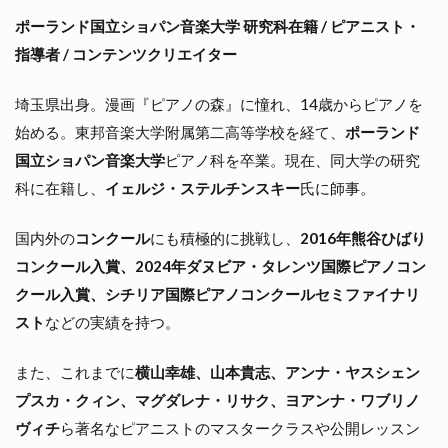
ポーランド国立ショパン音楽大学 研究科在籍 / ピアニスト・
指導者 / コンテンツクリエイター
埼玉県出身。漫画『ピアノの森』に憧れ、14歳からピアノを
始める。東邦音楽大学附属第二高等学校を経て、
ポーランド
国立ショパン音楽大学
ピアノ科を卒業。現在、同大学の研究
科に在籍し、
イェルジ・ステルチンスキー
氏に師事。
国内外の
コンクール
にも積極的に挑戦し、
2016年熊谷ひばり
コンクール入賞、2024年ダヌビア・タレンツ国際ピアノコン
クール入賞、シチリア国際ピアノコンクールセミファイナリ
スト
などの実績を持つ。
また、これまでに
横山幸雄、山本貴志、アンナ・ヤスシェン
プスカ・クィン、マグダレナ・リサク、ヨアンナ・ワブリノ
ヴィチ
ら著名なピアニストのマスタークラスや公開レッスン