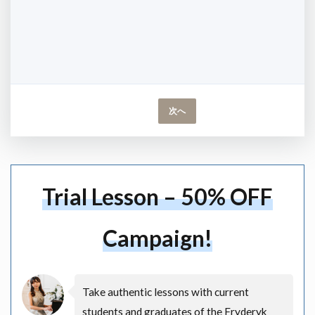
次へ
Trial Lesson – 50% OFF
Campaign!
Take authentic lessons with current
students and graduates of the Fryderyk