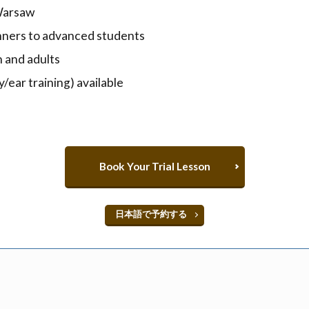
 Warsaw
inners to advanced students
n and adults
/ear training) available
Book Your Trial Lesson
日本語で予約する