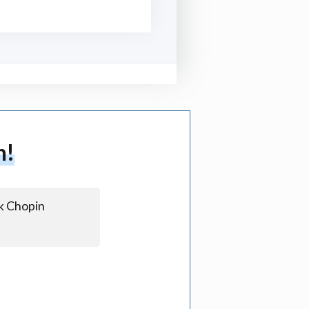
n!
yk Chopin