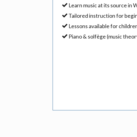
Learn music at its source in
Tailored instruction for beg
Lessons available for childre
Piano & solfège (music theory