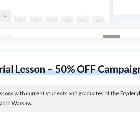
14
15
16
17
18
19
20
戻る
次へ
21
22
23
24
25
26
27
rial Lesson – 50% OFF Campaig
28
29
30
essons with current students and graduates of the Fryder
sic in Warsaw.