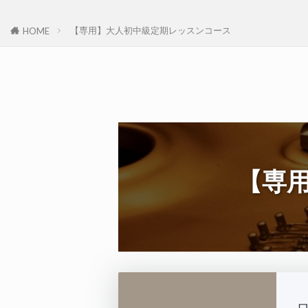
【専用】大人初中級定期レッスンコース
HOME
【専