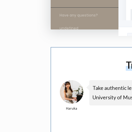
Have any questions?
undefined
T
Take authentic l
University of Mu
Haruka